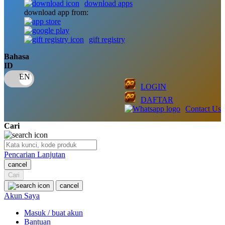
download apps
download app from:
Oh Ma Grain
Okiedog
gift registry
P
Bahasa
ID
Peachy
LOGIN
Phil &Ted's
DAFTAR
Philips Avent
Contact Us
Pigeon
Cari
Playgro
Pencarian Lanjutan
Poled Global
cancel
Cari
Ponycycle
cancel
Puma
Akun Saya
Pureats
Masuk / buat akun
Bantuan