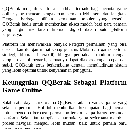
Squishmallows
QQBerak menjadi salah satu pilihan terbaik bagi pecinta game
Starbooks
online yang mencari pengalaman bermain lebih seru dan lengkap.
Dengan berbagai pilihan permainan populer yang tersedia,
Stick-O
QQBerak hadir untuk memberikan akses mudah bagi para pemain
yang ingin menikmati hiburan digital dalam satu platform
Stokke
terpercaya.
Sudocrem
Platform ini menawarkan banyak kategori permainan yang bisa
disesuaikan dengan minat setiap pemain. Mulai dari game bertema
Sumimo
strategi, hiburan interaktif, hingga permainan modern dengan
Sunnylife
tampilan visual menarik, semuanya dapat diakses dengan cepat dan
stabil. QQBerak terus berkembang dengan menghadirkan sistem
Sun-Staches
yang lebih optimal untuk kenyamanan pengguna.
Swimava
Keunggulan QQBerak Sebagai Platform
Game Online
T
Tommee Tippee
Salah satu daya tarik utama QQBerak adalah variasi game yang
selalu diperbarui. Hal ini memberikan kesempatan bagi pemain
Trunki
untuk mencoba berbagai permainan terbaru tanpa harus berpindah
platform. Selain itu, tampilan antarmuka yang sederhana membuat
Tutti Bambini
proses navigasi menjadi lebih mudah, baik untuk pemain baru
maupun pemain lama.