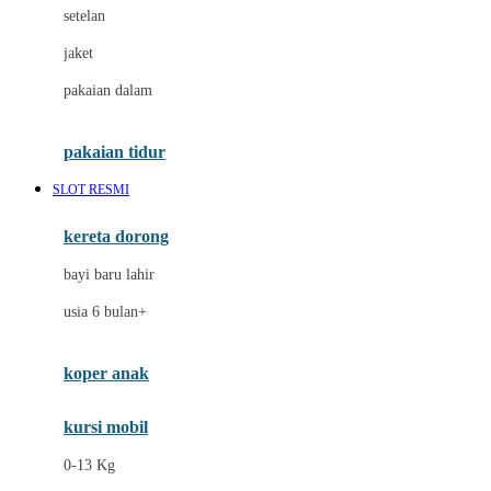
Dae Organics
setelan
Docare
jaket
Doona
pakaian dalam
Down To Earth
Drew
pakaian tidur
Dr. Brown's
SLOT RESMI
E
kereta dorong
ELC
bayi baru lahir
Ergobaby
usia 6 bulan+
Expert Care
koper anak
Ezyroller
kursi mobil
F
0-13 Kg
Felt So Sweet