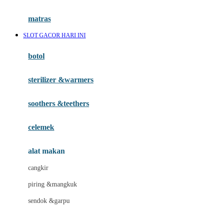
Happy Tummy
Hauck
matras
Havaianas
SLOT GACOR HARI INI
Hegen
botol
Hot Wheels
sterilizer &warmers
Hybrid
soothers &teethers
I
Inlacta DHA
celemek
Interlac
alat makan
Ivenet
cangkir
J
piring &mangkuk
Jack N Jill
sendok &garpu
Joie