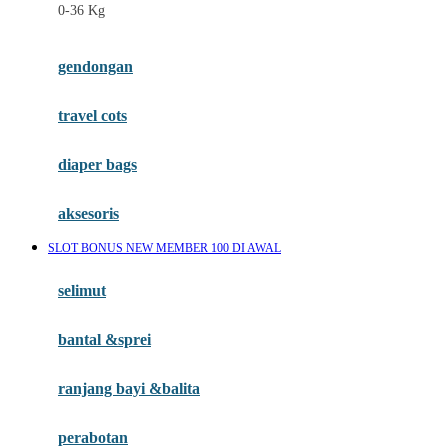
0-36 Kg
Fisher Price
Flipper
gendongan
Friends Of Sally
travel cots
G
diaper bags
Gb
Geko
aksesoris
Graco
SLOT BONUS NEW MEMBER 100 DI AWAL
Gund
selimut
H
bantal &sprei
Habbie
Haenim
ranjang bayi &balita
Happy Horse
perabotan