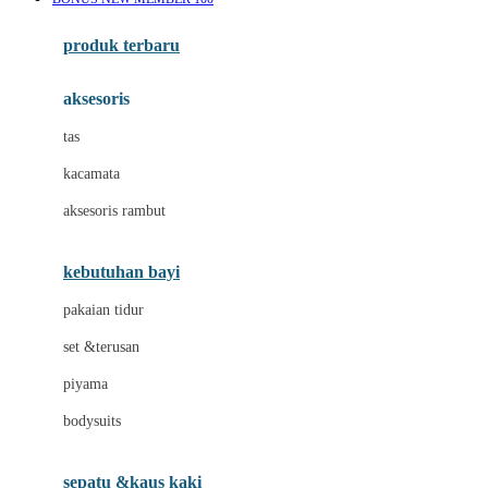
Azetabio
produk terbaru
B
aksesoris
Baabaasheepz
tas
Babiators
kacamata
Baby Dove
aksesoris rambut
Baby Jogger
Baby Rovega
kebutuhan bayi
Babybee
pakaian tidur
Banana Boat
set &terusan
Banz
piyama
Barbie
bodysuits
Beaba
Beauty Barn
sepatu &kaus kaki