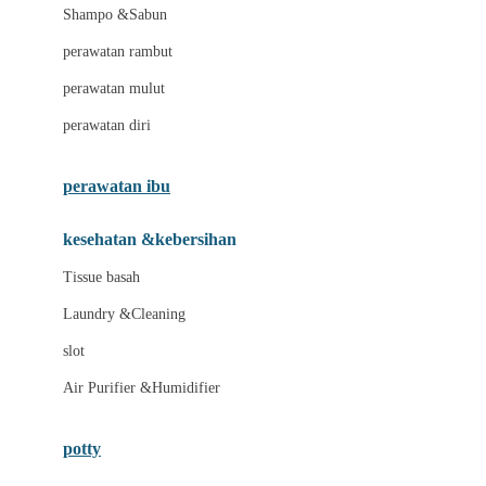
London Taxi
Shampo &Sabun
Love To Dream
perawatan rambut
perawatan mulut
M
perawatan diri
Magformers
Mama's Choice
perawatan ibu
Mamas &Papas
kesehatan &kebersihan
Mamaway
Tissue basah
Maxi Cosi
Laundry &Cleaning
Megabloks
slot
Micro
Air Purifier &Humidifier
MiDeer
Mimi &Lula
potty
Mini Monkey