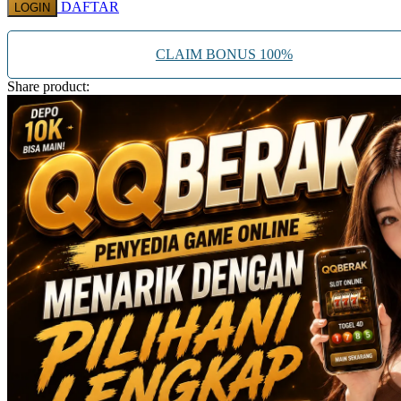
DAFTAR
LOGIN
Xootz
Y
CLAIM BONUS 100%
Share product:
Yamatoya
Z
Zaxy
Zoggs
0-9
4Moms
59S