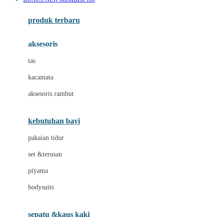
Azetabio
produk terbaru
B
aksesoris
Baabaasheepz
tas
Babiators
kacamata
Baby Dove
aksesoris rambut
Baby Jogger
Baby Rovega
kebutuhan bayi
Babybee
pakaian tidur
Banana Boat
set &terusan
Banz
piyama
Barbie
bodysuits
Beaba
Beauty Barn
sepatu &kaus kaki