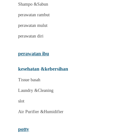
London Taxi
Shampo &Sabun
Love To Dream
perawatan rambut
perawatan mulut
M
perawatan diri
Magformers
Mama's Choice
perawatan ibu
Mamas &Papas
kesehatan &kebersihan
Mamaway
Tissue basah
Maxi Cosi
Laundry &Cleaning
Megabloks
slot
Micro
Air Purifier &Humidifier
MiDeer
Mimi &Lula
potty
Mini Monkey