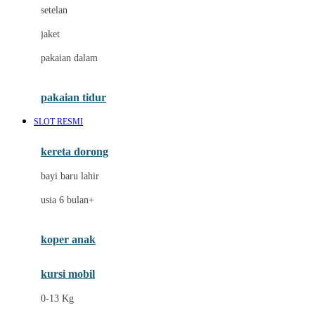
Dae Organics
setelan
Docare
jaket
Doona
pakaian dalam
Down To Earth
Drew
pakaian tidur
Dr. Brown's
SLOT RESMI
E
kereta dorong
ELC
bayi baru lahir
Ergobaby
usia 6 bulan+
Expert Care
koper anak
Ezyroller
kursi mobil
F
0-13 Kg
Felt So Sweet