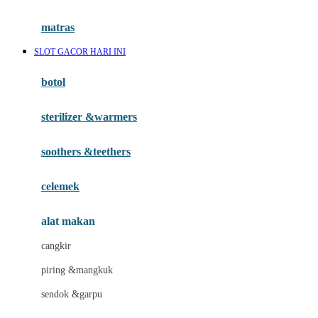
Happy Tummy
Hauck
matras
Havaianas
SLOT GACOR HARI INI
Hegen
botol
Hot Wheels
sterilizer &warmers
Hybrid
soothers &teethers
I
Inlacta DHA
celemek
Interlac
alat makan
Ivenet
cangkir
J
piring &mangkuk
Jack N Jill
sendok &garpu
Joie