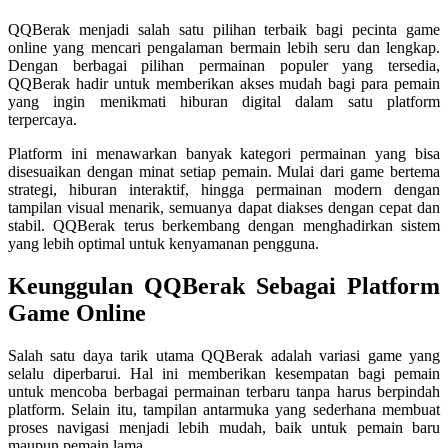
Squishmallows
QQBerak menjadi salah satu pilihan terbaik bagi pecinta game
Starbooks
online yang mencari pengalaman bermain lebih seru dan lengkap.
Dengan berbagai pilihan permainan populer yang tersedia,
Stick-O
QQBerak hadir untuk memberikan akses mudah bagi para pemain
yang ingin menikmati hiburan digital dalam satu platform
Stokke
terpercaya.
Sudocrem
Platform ini menawarkan banyak kategori permainan yang bisa
disesuaikan dengan minat setiap pemain. Mulai dari game bertema
Sumimo
strategi, hiburan interaktif, hingga permainan modern dengan
Sunnylife
tampilan visual menarik, semuanya dapat diakses dengan cepat dan
stabil. QQBerak terus berkembang dengan menghadirkan sistem
Sun-Staches
yang lebih optimal untuk kenyamanan pengguna.
Swimava
Keunggulan QQBerak Sebagai Platform
Game Online
T
Tommee Tippee
Salah satu daya tarik utama QQBerak adalah variasi game yang
selalu diperbarui. Hal ini memberikan kesempatan bagi pemain
Trunki
untuk mencoba berbagai permainan terbaru tanpa harus berpindah
platform. Selain itu, tampilan antarmuka yang sederhana membuat
Tutti Bambini
proses navigasi menjadi lebih mudah, baik untuk pemain baru
maupun pemain lama.