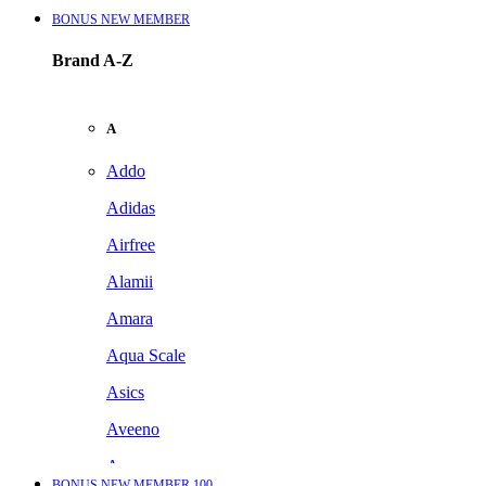
BONUS NEW MEMBER
Brand A-Z
A
Addo
Adidas
Airfree
Alamii
Amara
Aqua Scale
Asics
Aveeno
Awan
BONUS NEW MEMBER 100